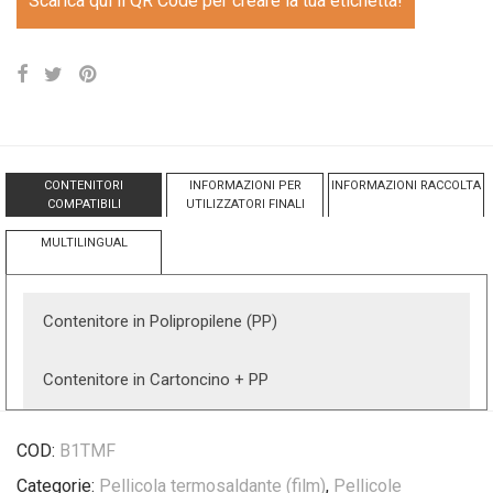
Scarica qui il QR Code per creare la tua etichetta!
CONTENITORI
INFORMAZIONI PER
INFORMAZIONI RACCOLTA
COMPATIBILI
UTILIZZATORI FINALI
MULTILINGUAL
Contenitore in Polipropilene (PP)
Contenitore in Cartoncino + PP
COD:
B1TMF
Categorie:
Pellicola termosaldante (film)
,
Pellicole